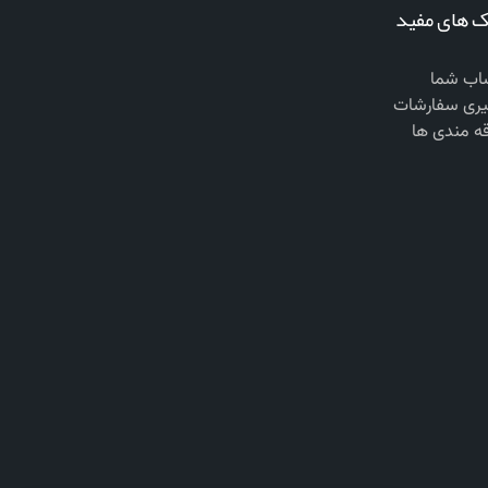
ک های مفید
ب شما
یری سفارشات
قه مندی ها