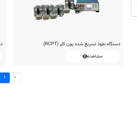
دستگاه نفوذ تسریع شده یون کلر (RCPT)
دس
مشاهده
1
<