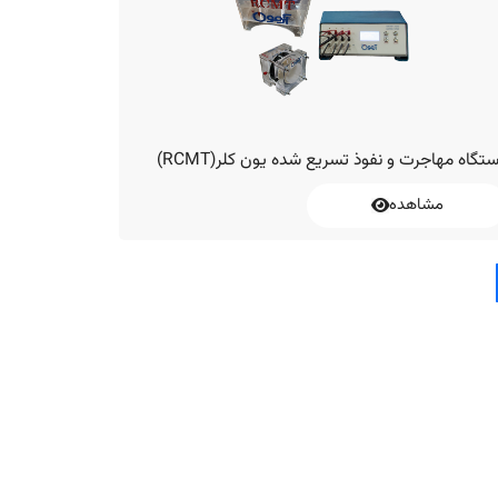
تگاه مهاجرت و نفوذ تسریع شده یون کلر(RCMT)
مشاهده