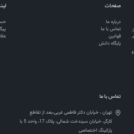
صفحات
لین
درباره ما
حسا
تماس با ما
پیگ
 از
قوانین
علا
د
پایگاه دانش
ن‌المللی ASTM, EN, BS, AASHTO, DIN و
تماس با ما
تهران ، خیابان دکتر فاطمی غربی،بعد از تقاطع
کارگر، خیابان سیندخت شمالی، پلاک 17، واحد 5 با
پارکینگ اختصاصی