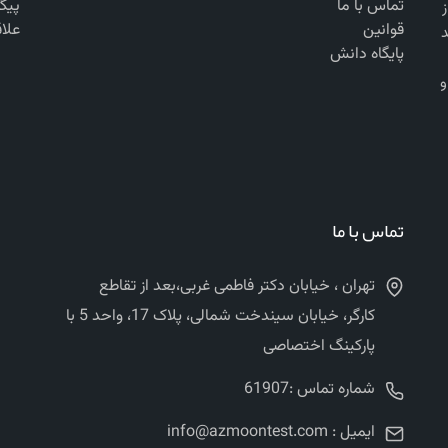
تماس با ما
پیگ
 از
قوانین
علا
د
پایگاه دانش
ن‌المللی ASTM, EN, BS, AASHTO, DIN و
تماس با ما
تهران ، خیابان دکتر فاطمی غربی،بعد از تقاطع
کارگر، خیابان سیندخت شمالی، پلاک 17، واحد 5 با
پارکینگ اختصاصی
شماره تماس :61907
ایمیل : info@azmoontest.com