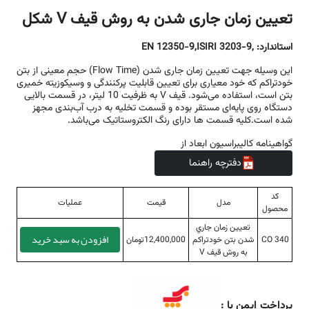
تعیین زمان جاری شدن به روش قیف V شکل
استاندارد:
,EN 12350-9,ISIRI 3203-9
این وسیله جهت تعیین زمان جاری شدن (Flow Time) حجم معینی از بتن
خودتراکم که خود معیاری برای تعیین قابلیت پرکنندگی و وسیکوزیته خمیری
بتن است، استفاده می‌شود. قیف V به ظرفیت 10 لیتر، در قسمت بالایی
دستگاه روی پایه‌ای مستقر بوده و قسمت تخلیه به درب آب‌بندی مجهز
شده است.کلیه قسمت ها دارای رنگ الکتروستاتیک می‌باشد.
گواهینامه کالیبراسیون ابعاد از
دفترچه راهنما
کد
مدل
قیمت
عملیات
محصول
تعيين زمان جاري
افزودن به سبد خرید
CO 340
شدن بتن خودتراكم
12,400,000تومان
به روش قيف V
پرداخت ایمن با :