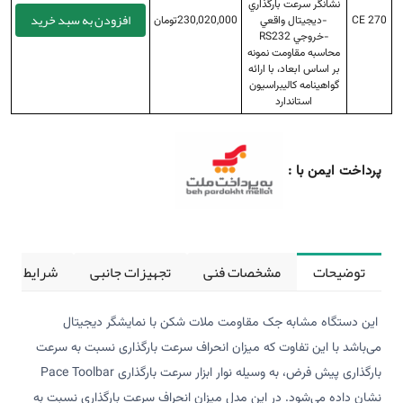
نشانگر سرعت بارگذاري
افزودن به سبد خرید
CE 270
-ديجيتال واقعي
230,020,000تومان
-خروجي RS232
محاسبه مقاومت نمونه
بر اساس ابعاد، با ارائه
گواهينامه كاليبراسيون
استاندارد
پرداخت ایمن با :
توضیحات
مشخصات فنی
تجهیزات جانبی
شرایط کالی
این دستگاه مشابه جک مقاومت ملات شکن با نمایشگر دیجیتال
می‌باشد با این تفاوت که میزان انحراف سرعت بارگذاری نسبت به سرعت
بارگذاری پیش فرض، به وسیله نوار ابزار سرعت بارگذاری Pace Toolbar
نشان داده می‌شود. ‌‌در این مدل میزان انحراف سرعت بارگذاری نسبت به