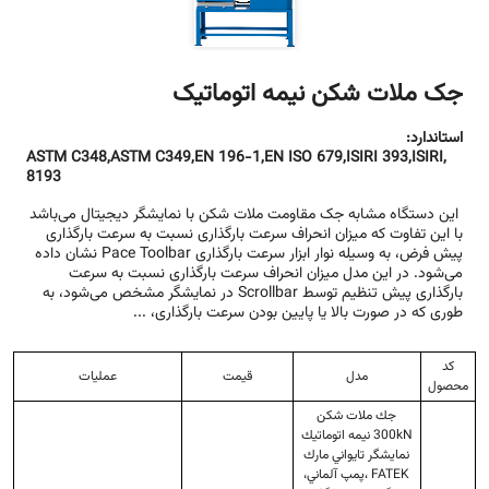
جک ملات شکن نیمه اتوماتیک
استاندارد:
,ASTM C348,ASTM C349,EN 196-1,EN ISO 679,ISIRI 393,ISIRI
8193
این دستگاه مشابه جک مقاومت ملات شکن با نمایشگر دیجیتال می‌باشد
با این تفاوت که میزان انحراف سرعت بارگذاری نسبت به سرعت بارگذاری
پیش فرض، به وسیله نوار ابزار سرعت بارگذاری Pace Toolbar نشان داده
می‌شود. ‌‌در این مدل میزان انحراف سرعت بارگذاری نسبت به سرعت
بارگذاری پیش تنظیم توسط Scrollbar در نمایشگر مشخص می‌شود، به
طوری که در صورت بالا یا پایین بودن سرعت بارگذاری، ...
کد
مدل
قیمت
عملیات
محصول
جك ملات شكن
300kN نيمه اتوماتيك
نمايشگر تايواني مارك
FATEK ،پمپ آلماني،