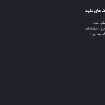
ک های مفید
ب شما
یری سفارشات
قه مندی ها