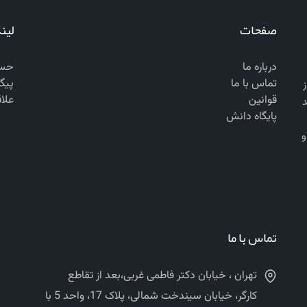
صفحات
لین
درباره ما
حسا
تماس با ما
پیگ
 از
قوانین
علا
د
پایگاه دانش
ن‌المللی ASTM, EN, BS, AASHTO, DIN و
تماس با ما
تهران ، خیابان دکتر فاطمی غربی،بعد از تقاطع
کارگر، خیابان سیندخت شمالی، پلاک 17، واحد 5 با