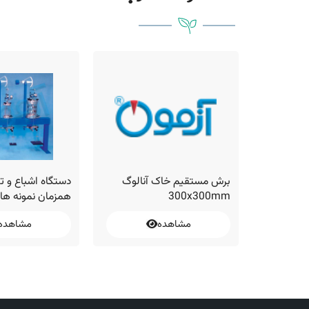
م خاک با
برش مستقیم خاک آنالوگ
دستگاه اشباع و ت
300x300mm
همزمان نمونه ها
مستقیم یا سه م
مشاهده
مشاهده