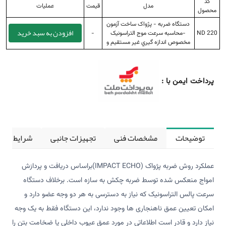
کد
مدل
قیمت
عملیات
محصول
دستگاه ضربه - پژواک ساخت آزمون
افزودن به سبد خرید
ND 220
-محاسبه سرعت موج التراسونيک
-
مخصوص اندازه گيري غير مستقيم و
پرداخت ایمن با :
توضیحات
مشخصات فنی
تجهیزات جانبی
شرایط کالی
عملکرد روش ضربه پژواک (IMPACT ECHO)براساس دریافت و پردازش
امواج منعکس شده توسط ضربه چکش به سازه است. برخلاف دستگاه
سرعت پالس التراسونیک که نیاز به دسترسی به هر دو وجه عضو دارد و
امکان تعیین عمق ناهنجاری ها وجود ندارد، این دستگاه فقط به یک وجه
نیاز دارد و قادر است اطلاعاتی در مورد عمق عیوب داخلی یا ضخامت بتن را