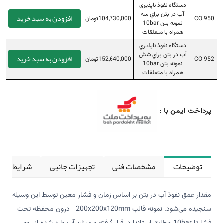
دستگاه نفوذ ناپذيري
آب در بتن براي سه
افزودن به سبد خرید
CO 950
104,730,000تومان
نمونه بتن 10bar
همراه با متعلقات
دستگاه نفوذ ناپذيري
آب در بتن براي شش
افزودن به سبد خرید
CO 952
152,640,000تومان
نمونه بتن 10bar
همراه با متعلقات
پرداخت ایمن با :
توضیحات
مشخصات فنی
تجهیزات جانبی
شرایط کالی
مقدار عمق نفوذ آب در بتن بر اساس زمان و فشار معین توسط این وسیله
سنجیده می‌شود. نمونه قالب 200x200x120mm درون محفظه تحت
فشارتا 10bar مطابق استاندارد قرار گرفته و میزان آب وارد شده از روی