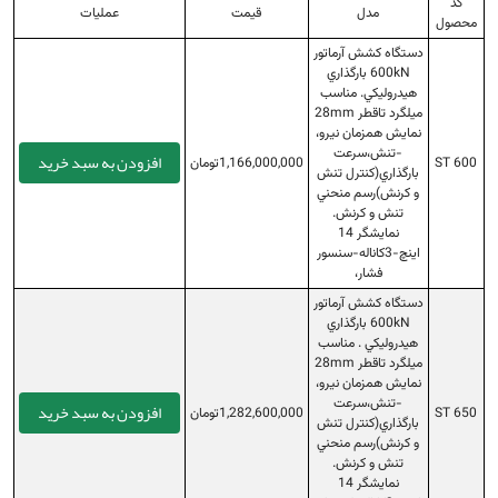
کد
مدل
قیمت
عملیات
محصول
دستگاه كشش آرماتور
600kN بارگذاري
هيدروليكي. مناسب
ميلگرد تاقطر 28mm
نمايش همزمان نيرو،
-تنش،سرعت
افزودن به سبد خرید
ST 600
1,166,000,000تومان
بارگذاري(كنترل تنش
و كرنش)رسم منحني
تنش و كرنش.
نمايشگر 14
اينچ-3كاناله-سنسور
فشار،
دستگاه كشش آرماتور
600kN بارگذاري
هيدروليكي . مناسب
ميلگرد تاقطر 28mm
نمايش همزمان نيرو،
-تنش،سرعت
افزودن به سبد خرید
ST 650
1,282,600,000تومان
بارگذاري(كنترل تنش
و كرنش)رسم منحني
تنش و كرنش.
نمايشگر 14