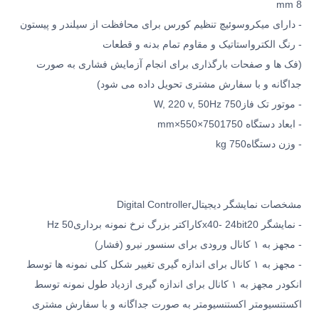
mm 8
- دارای میکروسوئیچ تنظیم کورس برای محافظت از سیلندر و پیستون
- رنگ الکترواستاتیک و مقاوم تمام بدنه و قطعات
(فک ها و صفحات بارگذاری برای انجام آزمایش فشاری به صورت
جداگانه و با سفارش مشتری تحویل داده می شود)
- موتور تک فاز
W, 220 v, 50Hz 750
- ابعاد دستگاه 1750
mm×550×750
- وزن دستگاه
kg 750
مشخصات نمایشگر دیجیتال
Digital Controller
- نمایشگر 20
x40- 24bit
کاراکتر بزرگ نرخ نمونه برداری
Hz 50
- مجهز به ۱ کانال ورودی برای سنسور نیرو (فشار)
- مجهز به ۱ کانال برای اندازه گیری تغییر شکل کلی نمونه ها توسط
انکودر مجهز به ۱ کانال برای اندازه گیری ازدیاد طول نمونه توسط
اکستنسیومتر اکستنسیومتر به صورت جداگانه و با سفارش مشتری