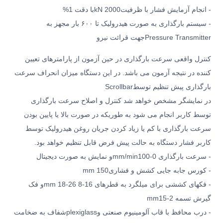
- انجام آزمایش فشار با ظرفیت
kN 2000
با دقت 1
%
- سیستم بارگذاری به صورت هیدرولیک تا ۶۰۰ بار مجهز به
Pressure Transmitter
جهت قرائت نیرو
کنترل واقعی سرعت بارگذاری در حین آزمون از پارامترهای تعیین
کننده در نتیجه آزمون می باشد. در این دستگاه میزان انحراف سرعت
بارگذاری پیش تنظیم توسط
Scrollbar
در نمایشگر مشخص خواهد شد کنترل و اصلاح سرعت بارگذاری
توسط کاربر انجام می شود به طوریکه در صورت بالا یا پایین بودن
سرعت بارگذاری با کم یا زیاد کردن جریان روغن هیدرولیک توسط
کاربر فشار دستگاه به حالت پیش فرض قابل تنظیم خواهد بود
.
- سرعت بارگذاری 0-100
mm/min
و نمایش به صورت دیجیتال
- کورس جابه جایی کشش و فشاری
mm 150
- فکهای کششی برای میلگرد به قطرهای
mm 18-26 8-16
و فک
گیرش تسمه 2-15
mm
- درب محافظ با قاب آلومینیوم صنعتی و
plexiglass
شفاف به ضخامت