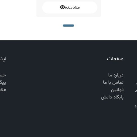
مشاهده
صفحات
لین
درباره ما
حسا
تماس با ما
پیگ
 از
قوانین
علا
د
پایگاه دانش
ن‌المللی ASTM, EN, BS, AASHTO, DIN و