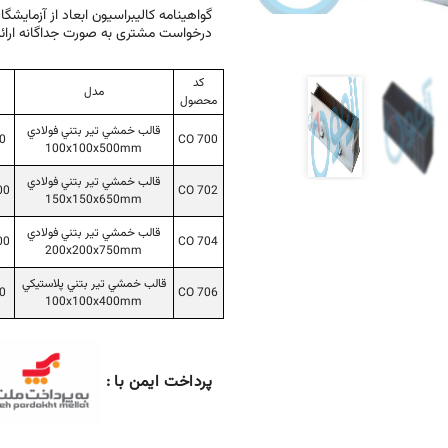
گواهینامه کالیبراسیون ابعاد از آزمایش
درخواست مشتری به صورت جداگانه ارائ
کد
مدل
محصول
قالب خمشي تير بتني فولادي
CO 700
00
100x100x500mm
قالب خمشي تير بتني فولادي
CO 702
000
150x150x650mm
قالب خمشي تير بتني فولادي
CO 704
000
200x200x750mm
قالب خمشي تير بتني پلاستيكي
CO 706
00
100x100x400mm
پرداخت ایمن با :