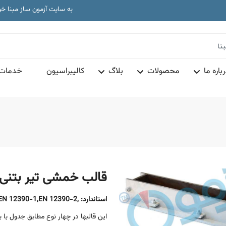
دا
به سایت آزمون ساز مبنا خ
تجهیزات آز
دا
به سایت آزمون ساز مبنا خ
تجهیزات آز
باره ما
محصولات
بلاگ
کالیبراسیون
خدمات 
قالب خمشی تیر بتنی
استاندارد:
,ASTM C192,EN 12390-1,EN 12390-2
این قالبها در چهار نوع مطابق جدول با 