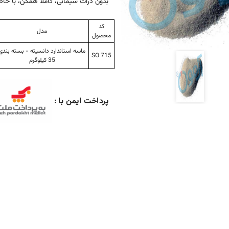
بدون ذرات سیمانی، کاملا همگن، با خ
کد
مدل
محصول
ماسه استاندارد دانسيته - بسته بندي
SO 715
35 كيلوگرم
پرداخت ایمن با :