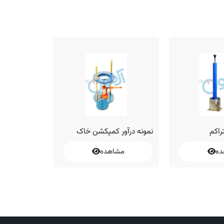
اکم
نمونه درآور کمپکشن خاک
چکش تراکم ب
اتوماتیک
ده
مشاهده
مشا