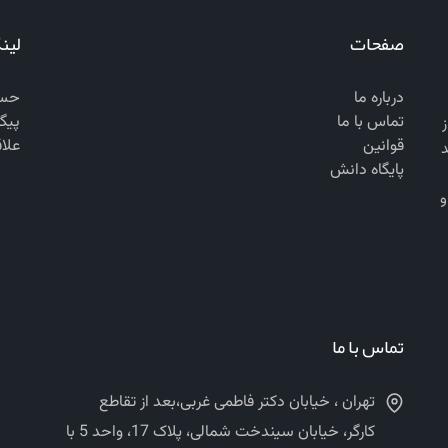
صفحات
لین
درباره ما
حسا
تماس با ما
پیگ
 از
قوانین
علا
د
پایگاه دانش
ن‌المللی ASTM, EN, BS, AASHTO, DIN و
تماس با ما
تهران ، خیابان دکتر فاطمی غربی،بعد از تقاطع
کارگر، خیابان سیندخت شمالی، پلاک 17، واحد 5 با