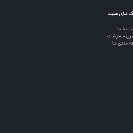
ک های مفید
ب شما
یری سفارشات
قه مندی ها