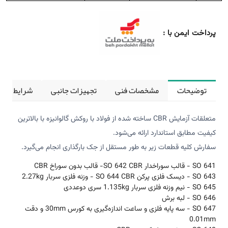
پرداخت ایمن با :
توضیحات
مشخصات فنی
تجهیزات جانبی
شرایط کالی
متعلقات آزمایش CBR ساخته شده از فولاد با روکش گالوانیزه با بالاترین
کیفیت مطابق استاندارد ارائه می‌شود.
سفارش کلیه قطعات زیر به طور مستقل از جک بارگذاری انجام می‌گیرد.
SO 641 - قالب سوراخدار CBR
SO 642- قالب بدون سوراخ CBR
SO 643 - دیسک فلزی پرکن CBR
SO 644 - وزنه فلزی سربار 2.27kg
SO 645 - نیم وزنه فلزی سربار 1.135kg سری دوعددی
SO 646 - لبه برش
SO 647 - سه پایه فلزی و ساعت اندازه‌گیری به کورس 30mm و دقت
0.01mm