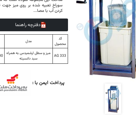
ساخت این مجموعه نموده است که شامل
سوراخ تعبیه شده بر روی میز جهت ت
کردن آب با مصا...
دفترچه راهنما
کد
مدل
محصول
ميز و سطل ارشميدس به همراه
AG 333
000
سبد دانسيته
پرداخت ایمن با :