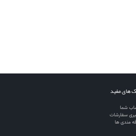
ک های مفید
ب شما
یری سفارشات
قه مندی ها