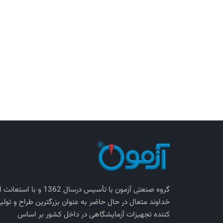
گروه صنعتی آزمون با تأسیس درسال 1362 و با استعانت
خداوند متعال در حال حاضر به عنوان بزرگترین طراح و تولی
کننده تجهیزات آزمایشگاهی در داخل کشور بر اساس