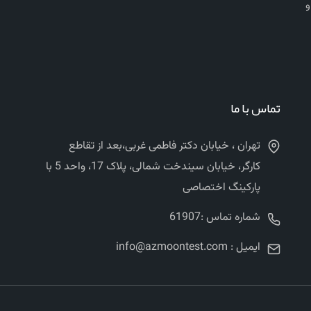
ن‌المللی ASTM, EN, BS, AASHTO, DIN و
تماس با ما
تهران ، خیابان دکتر فاطمی غربی،بعد از تقاطع
کارگر، خیابان سیندخت شمالی، پلاک 17، واحد 5 با
پارکینگ اختصاصی
شماره تماس :61907
ایمیل : info@azmoontest.com