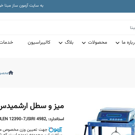
به سایت آزمون ساز مبنا خ
تجهیزات آز
دا
به سایت آزمون ساز مبنا خ
تجهیزات آز
باره ما
محصولات
بلاگ
کالیبراسیون
خدمات 
محصو
میز و سطل ارشمیدس
استاندارد:
,BS 812-2,BS 1881-14,EN 12390-7,ISIRI 4982
جهت تعیین وزن مخصوص مصالح