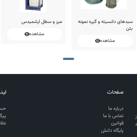
سبدهای دانسیته و گیره نمونه
میز و سطل ارشمیدس
بتن
مشاهده
مشاهده
صفحات
لین
درباره ما
حسا
تماس با ما
پیگ
 از
قوانین
علا
د
پایگاه دانش