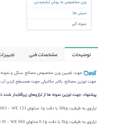
وزن مخصوص به روش ارشمیدس
سینی ها
نمونه گیر
توضیحات
مشخصات فنی
تجهیزات
جهت تعیین وزن مخصوص مصالح سنگی و نمونه­ های 
جهت توزین مصالح، بالابر مکانیکی جهت همسطح کردن آب ب
پیشنهاد: جهت توزین نمونه ها از ترازوهای زیرقلاب­دار شده ذی
ترازوی به ظرفیت
با دقت
مدلهای
063 – WE 133
1g
30kg
ترازوی به ظرفیت
با دقت
مدلهای
130 – WE 060
0.1g
3kg