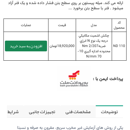
ارائه می کند. میله پیستون بر روی سطح بتن فشار داده شده و یک فنر آزاد
می­شود . فنر با سطح بتن برخورد ...
کد
مدل
قیمت
عملیات
محصول
چکش اشميت مکانيکي
درجه يک نوع N انرژي
افزودن به سبد خرید
ND 110
ضربه2/207 Nm
18,920,000تومان
محدوده اندازه گيري 10-
70 N/mm
پرداخت ایمن با :
توضیحات
مشخصات فنی
تجهیزات جانبی
شرایط کالی
یکی از روش های آزمایش غیر مخرب سریع، مقرون به صرفه و نسبتا